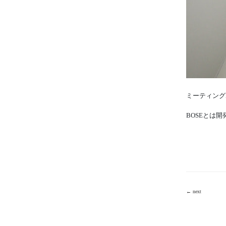
ミーティング
BOSEとは
← next