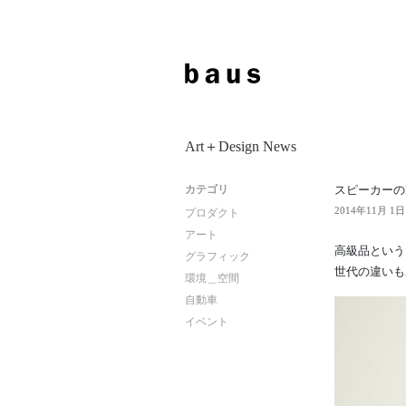
Art＋Design News
カテゴリ
スピーカーのB
2014年11月 1日
プロダクト
アート
高級品という
グラフィック
世代の違いも
環境＿空間
自動車
イベント