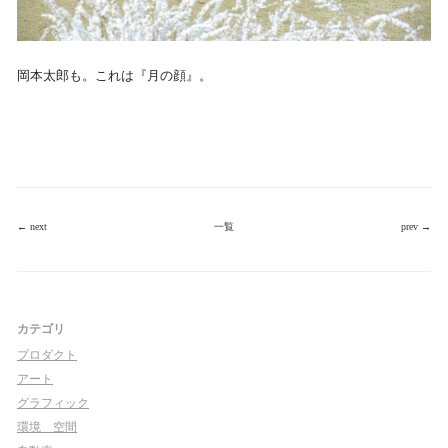
岡本太郎も。これは『月の顔』。
← next
一覧
prev →
カテゴリ
プロダクト
アート
グラフィック
環境＿空間