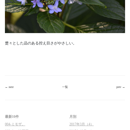
楚々とした品のある控え目さがやさしい。
← next
一覧
prev →
最新10件
月別
004-ミモザ。
2017年3月（4）