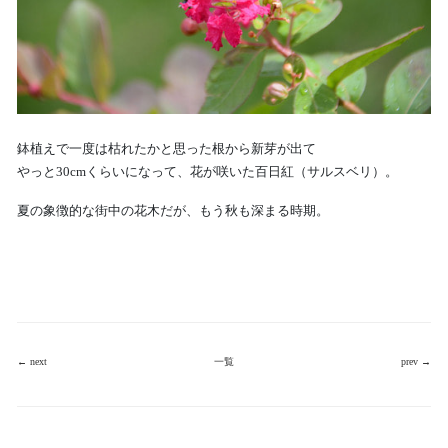
鉢植えで一度は枯れたかと思った根から新芽が出て
やっと30cmくらいになって、花が咲いた百日紅（サルスベリ）。
夏の象徴的な街中の花木だが、もう秋も深まる時期。
← next
一覧
prev →