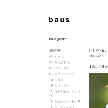
baus garden
最新10件
044-ドウダ
2015年5月 9日
004-ミモザ。
003-白の沈丁花。
本来なら鈴な
002-クロッカス。
001-雪つりサザンカ。
116-山茶花。
115-白リンドウ。
114-青紫の宝石、リンド
ウ。
113-自生の小さな秋明菊。
112-シュウメイギク。